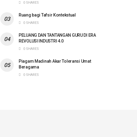
0 SHARES
Ruang bagi Tafsir Kontekstual
0 SHARES
PELUANG DAN TANTANGAN GURU DI ERA
REVOLUSI INDUSTRI 4.0
0 SHARES
Piagam Madinah Akar Toleransi Umat
Beragama
0 SHARES