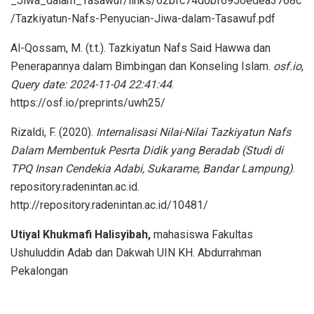
_Jiwa_dalam_Tasawuf/links/62bfc74d0bf6950edea3768c
/Tazkiyatun-Nafs-Penyucian-Jiwa-dalam-Tasawuf.pdf
Al-Qossam, M. (t.t.). Tazkiyatun Nafs Said Hawwa dan
Penerapannya dalam Bimbingan dan Konseling Islam.
osf.io
,
Query date: 2024-11-04 22:41:44
.
https://osf.io/preprints/uwh25/
Rizaldi, F. (2020).
Internalisasi Nilai-Nilai Tazkiyatun Nafs
Dalam Membentuk Pesrta Didik yang Beradab (Studi di
TPQ Insan Cendekia Adabi, Sukarame, Bandar Lampung)
.
repository.radenintan.ac.id.
http://repository.radenintan.ac.id/10481/
Utiyal Khukmafi Halisyibah,
mahasiswa Fakultas
Ushuluddin Adab dan Dakwah UIN KH. Abdurrahman
Pekalongan