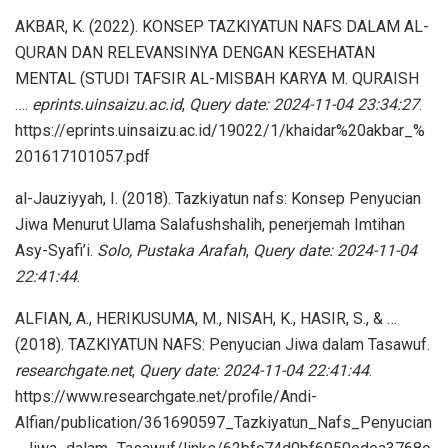
AKBAR, K. (2022). KONSEP TAZKIYATUN NAFS DALAM AL-
QURAN DAN RELEVANSINYA DENGAN KESEHATAN
MENTAL (STUDI TAFSIR AL-MISBAH KARYA M. QURAISH
….
eprints.uinsaizu.ac.id
,
Query date: 2024-11-04 23:34:27
.
https://eprints.uinsaizu.ac.id/19022/1/khaidar%20akbar_%
201617101057.pdf
al-Jauziyyah, I. (2018). Tazkiyatun nafs: Konsep Penyucian
Jiwa Menurut Ulama Salafushshalih, penerjemah Imtihan
Asy-Syafi’i.
Solo, Pustaka Arafah
,
Query date: 2024-11-04
22:41:44
.
ALFIAN, A., HERIKUSUMA, M., NISAH, K., HASIR, S., & …
(2018). TAZKIYATUN NAFS: Penyucian Jiwa dalam Tasawuf.
researchgate.net
,
Query date: 2024-11-04 22:41:44
.
https://www.researchgate.net/profile/Andi-
Alfian/publication/361690597_Tazkiyatun_Nafs_Penyucian